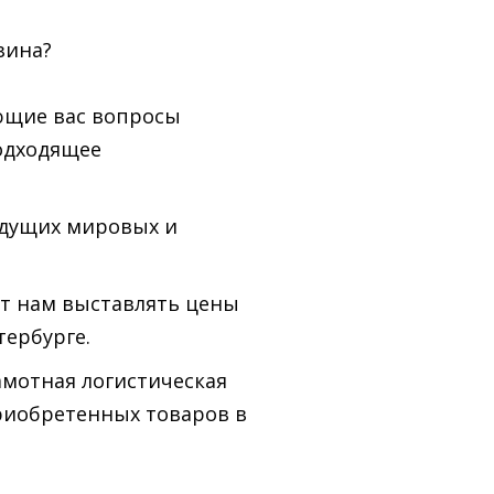
зина?
ющие вас вопросы
одходящее
едущих мировых и
т нам выставлять цены
тербурге.
амотная логистическая
риобретенных товаров в